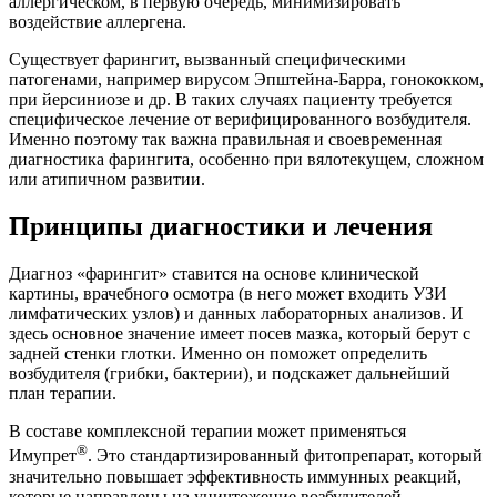
аллергическом, в первую очередь, минимизировать
воздействие аллергена.
Существует фарингит, вызванный специфическими
патогенами, например вирусом Эпштейна-Барра, гонококком,
при йерсиниозе и др. В таких случаях пациенту требуется
специфическое лечение от верифицированного возбудителя.
Именно поэтому так важна правильная и своевременная
диагностика фарингита, особенно при вялотекущем, сложном
или атипичном развитии.
Принципы диагностики и лечения
Диагноз «фарингит» ставится на основе клинической
картины, врачебного осмотра (в него может входить УЗИ
лимфатических узлов) и данных лабораторных анализов. И
здесь основное значение имеет посев мазка, который берут с
задней стенки глотки. Именно он поможет определить
возбудителя (грибки, бактерии), и подскажет дальнейший
план терапии.
В составе комплексной терапии может применяться
®
Имупрет
. Это стандартизированный фитопрепарат, который
значительно повышает эффективность иммунных реакций,
которые направлены на уничтожение возбудителей