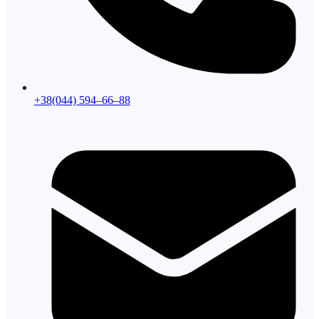
+38(044) 594–66–88