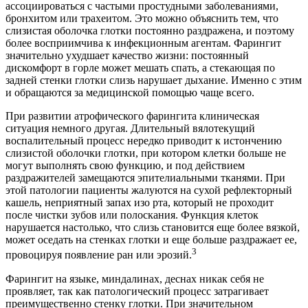
ассоциироваться с частыми простудными заболеваниями,
бронхитом или трахеитом. Это можно объяснить тем, что
слизистая оболочка глотки постоянно раздражена, и поэтому
более восприимчива к инфекционным агентам. Фарингит
значительно ухудшает качество жизни: постоянный
дискомфорт в горле может мешать спать, а стекающая по
задней стенки глотки слизь нарушает дыхание. Именно с этим
и обращаются за медицинской помощью чаще всего.
При развитии атрофического фарингита клиническая
ситуация немного другая. Длительный вялотекущий
воспалительный процесс нередко приводит к истончению
слизистой оболочки глотки, при котором клетки больше не
могут выполнять свою функцию, и под действием
раздражителей замещаются эпителиальными тканями. При
этой патологии пациенты жалуются на сухой рефлекторный
кашель, неприятный запах изо рта, который не проходит
после чистки зубов или полоскания. Функция клеток
нарушается настолько, что слизь становится еще более вязкой,
может оседать на стенках глотки и еще больше раздражает ее,
3
провоцируя появление ран или эрозий.
Фарингит на языке, миндалинах, деснах никак себя не
проявляет, так как патологический процесс затрагивает
преимущественно стенку глотки. При значительном