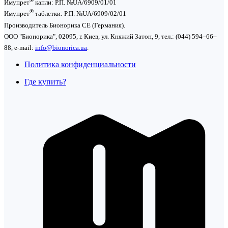
Имупрет
капли: Р.П. №UA/6909/01/01
®
Имупрет
таблетки: P.П. №UA/6909/02/01
Производитель Бионорика СЕ (Германия).
ООО "Бионорика", 02095, г. Киев, ул. Княжий Затон, 9, тел.: (044) 594–66–
88, e-mail:
info@bionorica.ua
.
Политика конфиденциальности
Где купить?