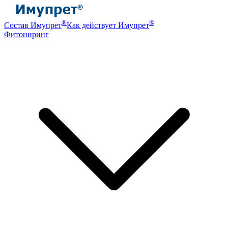
®
®
Состав Имупрет
Как действует Имупрет
Фитониринг