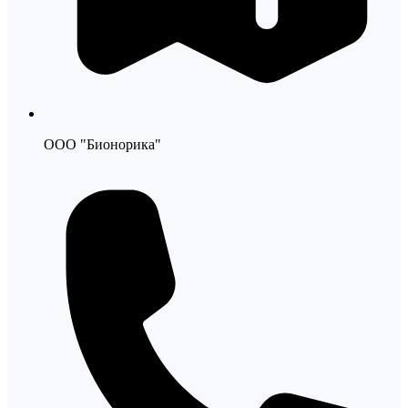
ООО "Бионорика"