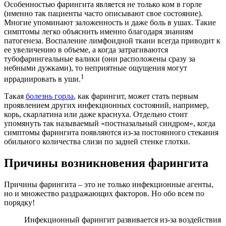
Особенностью фарингита является не только ком в горле
(именно так пациенты часто описывают свое состояние).
Многие упоминают заложенность и даже боль в ушах. Такие
симптомы легко объяснить именно благодаря знаниям
патогенеза. Воспаление лимфоидной ткани всегда приводит к
ее увеличению в объеме, а когда затрагиваются
тубофарингеальные валики (они расположены сразу за
небными дужками), то неприятные ощущения могут
1
иррадиировать в уши.
Такая
болезнь горла
, как фарингит, может стать первым
проявлением других инфекционных состояний, например,
корь, скарлатина или даже краснуха. Отдельно стоит
упомянуть так называемый «постназальный синдром», когда
симптомы фарингита появляются из-за постоянного стекания
обильного количества слизи по задней стенке глотки.
Причины возникновения фарингита
Причины фарингита – это не только инфекционные агенты,
но и множество раздражающих факторов. Но обо всем по
порядку!
Инфекционный фарингит развивается из-за воздействия