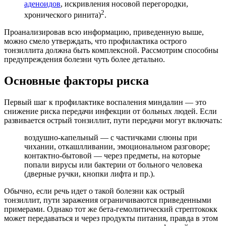
аденоидов
, искривления носовой перегородки,
2
хронического ринита)
.
Проанализировав всю информацию, приведенную выше,
можно смело утверждать, что профилактика острого
тонзиллита должна быть комплексной. Рассмотрим способны
предупреждения болезни чуть более детально.
Основные факторы риска
Первый шаг к профилактике воспаления миндалин — это
снижение риска передачи инфекции от больных людей. Если
развивается острый тонзиллит, пути передачи могут включать:
воздушно-капельный — с частичками слюны при
чихании, откашлливании, эмоциональном разговоре;
контактно-бытовой — через предметы, на которые
попали вирусы или бактерии от больного человека
(дверные ручки, кнопки лифта и пр.).
Обычно, если речь идет о такой болезни как острый
тонзиллит, пути заражения ограничиваются приведенными
примерами. Однако тот же бета-гемолитический стрептококк
может передаваться и через продукты питания, правда в этом