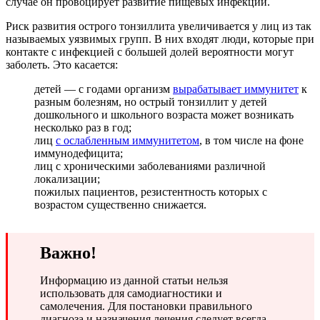
случае он провоцирует развитие пищевых инфекций.
Риск развития острого тонзиллита увеличивается у лиц из так
называемых уязвимых групп. В них входят люди, которые при
контакте с инфекцией с большей долей вероятности могут
заболеть. Это касается:
детей — с годами организм
вырабатывает иммунитет
к
разным болезням, но острый тонзиллит у детей
дошкольного и школьного возраста может возникать
несколько раз в год;
лиц
с ослабленным иммунитетом
, в том числе на фоне
иммунодефицита;
лиц с хроническими заболеваниями различной
локализации;
пожилых пациентов, резистентность которых с
возрастом существенно снижается.
Важно!
Информацию из данной статьи нельзя
использовать для самодиагностики и
самолечения. Для постановки правильного
диагноза и назначения лечения следует всегда