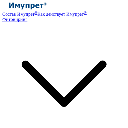
®
®
Состав Имупрет
Как действует Имупрет
Фитониринг