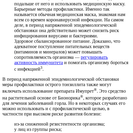
подальше от него и использовать медицинскую маску.
Барьерные методы профилактики. Именно так
называется обычная медицинская маска, знакомая нам
всем со времен коронавирусной инфекции. На самом
деле, в период напряженной эпидемиологической
обстановки она действительно может снизить риск
инфицирования вирусами и бактериями.
Здоровое сбалансированное питание. Доказано, что
адекватное поступление питательных веществ
(витаминов и минералов) может повышать
сопротивляемость организма —
регулировать
активность иммунитета
и помогать организму бороться
3
с инфекцией
.
В период напряженной эпидемиологической обстановки
меры профилактики острого тонзиллита также могут
®
включать использование препарата Имупрет
. Это средство
®
на растительной основе от Бионорика
, которое разработано
для лечения заболеваний горла. Но в некоторых случаях его
можно использовать и с профилактической целью, в
частности при высоком риске развития болезни:
из-за сниженной резистентности организма;
у лиц из группы риска;