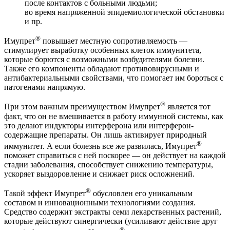
после контактов с больными людьми;
во время напряженной эпидемиологической обстановки
и пр.
®
Имупрет
повышает местную сопротивляемость —
стимулирует выработку особенных клеток иммунитета,
которые борются с возможными возбудителями болезни.
Также его компоненты обладают противовирусными и
антибактериальными свойствами, что помогает им бороться с
патогенами напрямую.
®
При этом важным преимуществом Имупрет
является тот
факт, что он не вмешивается в работу иммунной системы, как
это делают индукторы интерферона или интерферон-
содержащие препараты. Он лишь активирует природный
®
иммунитет. А если болезнь все же развилась, Имупрет
поможет справиться с ней поскорее — он действует на каждой
стадии заболевания, способствует снижению температуры,
ускоряет выздоровление и снижает риск осложнений.
®
Такой эффект Имупрет
обусловлен его уникальным
составом и инновационными технологиями создания.
Средство содержит экстракты семи лекарственных растений,
которые действуют синергически (усиливают действие друг
®