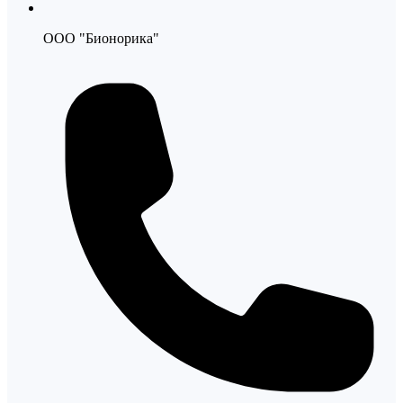
ООО "Бионорика"