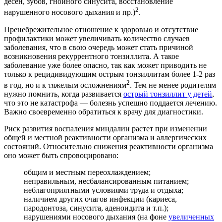
десен, зубов, гнойного синусита, восстановление
2
нарушенного носового дыхания и пр.)
.
Пренебрежительное отношение к здоровью и отсутствие
профилактики может увеличивать количество случаев
заболевания, что в свою очередь может стать причиной
возникновения рекуррентного тонзиллита. А такое
заболевание уже более опасно, так как может приводить не
только к рецидивидующим острым тонзиллитам более 1-2 раз
2
в год, но и к тяжелым осложнениям
. Тем не менее родителям
нужно помнить, когда развивается
острый тонзиллит у детей
,
что это не катастрофа — болезнь успешно поддается лечению.
Важно своевременно обратиться к врачу для диагностики.
Риск развития воспаления миндалин растет при изменении
общей и местной реактивности организма и аллергических
состояний. Относительно снижения реактивности организма
оно может быть спровоцировано:
общим и местным переохлаждением;
неправильным, несбалансированным питанием;
неблагоприятными условиями труда и отдыха;
наличием других очагов инфекции (кариеса,
пародонтоза, синусита, аденоидита и т.п.);
нарушениями носового дыхания (на фоне
увеличенных