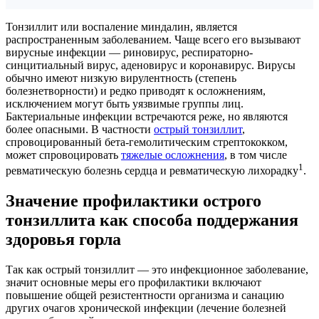
Тонзиллит или воспаление миндалин, является
распространенным заболеванием. Чаще всего его вызывают
вирусные инфекции — риновирус, респираторно-
синцитиальный вирус, аденовирус и коронавирус. Вирусы
обычно имеют низкую вирулентность (степень
болезнетворности) и редко приводят к осложнениям,
исключением могут быть уязвимые группы лиц.
Бактериальные инфекции встречаются реже, но являются
более опасными. В частности
острый тонзиллит
,
спровоцированный бета-гемолитическим стрептококком,
может спровоцировать
тяжелые осложнения
, в том числе
1
ревматическую болезнь сердца и ревматическую лихорадку
.
Значение профилактики острого
тонзиллита как способа поддержания
здоровья горла
Так как острый тонзиллит — это инфекционное заболевание,
значит основные меры его профилактики включают
повышение общей резистентности организма и санацию
других очагов хронической инфекции (лечение болезней