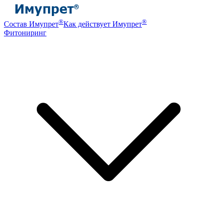
®
®
Состав Имупрет
Как действует Имупрет
Фитониринг