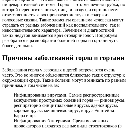
пищеварительной системы. Горло — это мышечная трубка, по
которой переносится питье, пища и воздух, а гортань несет
ответственность за воспроизведение звука и содержит
голосовые связки. Такие элементы организма человека могут
страдать от разных заболеваний как воспалительного, так и
невоспалительного характера. Лечением и диагностикой
таких недугов занимается врач-отоларинголог. Попробуем
разобраться в разнообразии болезней горла и гортани чуть
более детально.
Причины заболеваний горла и гортани
Заболевания горла у взрослых и детей встречаются очень
часто. Это во многом объясняется близостью таких структур к
окружающей среде. Такие болезни могут возникать по разным
причинам, в том числе из-за:
Инфицирования вирусами. Самые распространенные
возбудители простудных болезней горла — риновирусы,
респираторно-синцитиальные вирусы, аденовирусы,
коронавирусы, метапневмовирус, вирус Эпштейна-
Барра и пр.
Инфицирования бактериями. Среди возможных
провокаторов находятся разные виды стрептококков (в