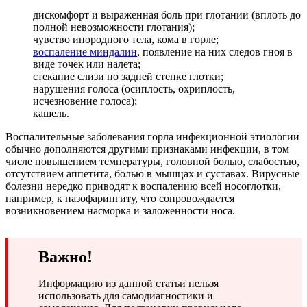
дискомфорт и выраженная боль при глотании (вплоть до
полной невозможности глотания);
чувство инородного тела, кома в горле;
воспаление миндалин
, появление на них следов гноя в
виде точек или налета;
стекание слизи по задней стенке глотки;
нарушения голоса (осиплость, охриплость,
исчезновение голоса);
кашель.
Воспалительные заболевания горла инфекционной этиологии
обычно дополняются другими признаками инфекции, в том
числе повышением температуры, головной болью, слабостью,
отсутствием аппетита, болью в мышцах и суставах. Вирусные
болезни нередко приводят к воспалению всей носоглотки,
например, к назофарингиту, что сопровождается
возникновением насморка и заложенности носа.
Важно!
Информацию из данной статьи нельзя
использовать для самодиагностики и