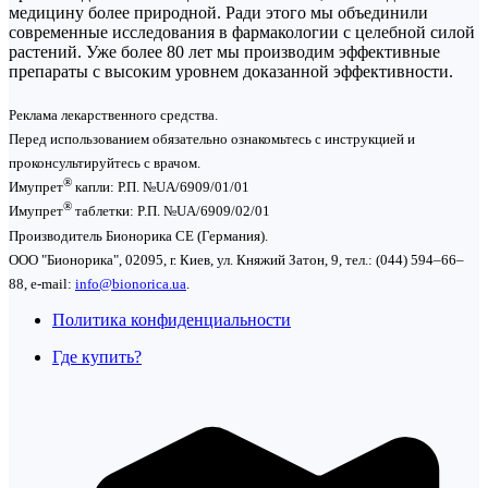
медицину более природной. Ради этого мы объединили
современные исследования в фармакологии с целебной силой
растений. Уже более 80 лет мы производим эффективные
препараты с высоким уровнем доказанной эффективности.
Реклама лекарственного средства.
Перед использованием обязательно ознакомьтесь с инструкцией и
проконсультируйтесь с врачом.
®
Имупрет
капли: Р.П. №UA/6909/01/01
®
Имупрет
таблетки: P.П. №UA/6909/02/01
Производитель Бионорика СЕ (Германия).
ООО "Бионорика", 02095, г. Киев, ул. Княжий Затон, 9, тел.: (044) 594–66–
88, e-mail:
info@bionorica.ua
.
Политика конфиденциальности
Где купить?