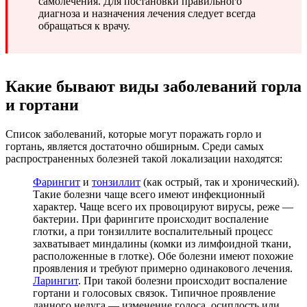
самолечения. Для постановки правильного
диагноза и назначения лечения следует всегда
обращаться к врачу.
Какие бывают виды заболеваний горла
и гортани
Список заболеваний, которые могут поражать горло и
гортань, является достаточно обширным. Среди самых
распространенных болезней такой локализации находятся:
Фарингит
и
тонзиллит
(как острый, так и хронический).
Такие болезни чаще всего имеют инфекционный
характер. Чаще всего их провоцируют вирусы, реже —
бактерии. При фарингите происходит воспаление
глотки, а при тонзиллите воспалительный процесс
захватывает миндалины (комки из лимфоидной ткани,
расположенные в глотке). Обе болезни имеют похожие
проявления и требуют примерно одинакового лечения.
Ларингит
. При такой болезни происходит воспаление
гортани и голосовых связок. Типичное проявление
данного недуга — изменение голоса, осиплость или