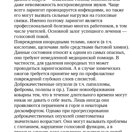
даже невозможность воспроизведения звуков. Чаще
всего ларингит провоцируется инфекциями, но также
его могут вызвать сильные нагрузки на голосовые
связки. Именно поэтому ларингит является
профессиональной болезнью многих работников, в том
числе учителей. Основной залог успешного лечения —
голосовой покой.
Повреждения инородными телами, ожоги (в т.ч.
кислотами, щелочами либо средствами бытовой химии).
Данные состояния относят к одним из самых опасных,
они требуют немедленной медицинской помощи. В
частности, для удаления инородных тел может
проводиться ларингоскопия. А в случае химических
ожогов требуется принятие мер по профилактике
повреждений глубоких слоев слизистой.
Доброкачественные опухоли (в т.ч. папилломы,
фибромы, полипы и пр.). Такие новообразования
коварны тем, что в течение длительного времени могут
никак не давать о себе знать. Лишь иногда они
проявляются першением в горле и некоторым
дискомфортом. Однако при прогрессировании
доброкачественных опухолей симптоматика
значительно возрастает. Они могут вызывать проблемы
с глотанием, нарушение голосовой функции, а в
тяжелых случаях даже сдавление дыхательных путей.