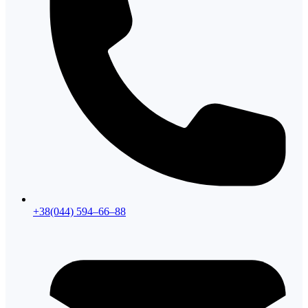
+38(044) 594–66–88