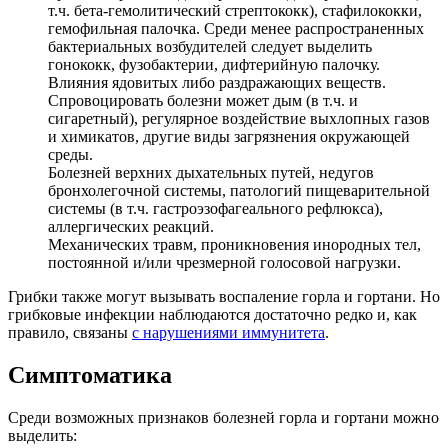
т.ч. бета-гемолитический стрептококк), стафилококки,
гемофильная палочка. Среди менее распространенных
бактериальных возбудителей следует выделить
гонококк, фузобактерии, дифтерийную палочку.
Влияния ядовитых либо раздражающих веществ.
Спровоцировать болезни может дым (в т.ч. и
сигаретный), регулярное воздействие выхлопных газов
и химикатов, другие виды загрязнения окружающей
среды.
Болезней верхних дыхательных путей, недугов
бронхолегочной системы, патологий пищеварительной
системы (в т.ч. гастроэзофагеального рефлюкса),
аллергических реакций.
Механических травм, проникновения инородных тел,
постоянной и/или чрезмерной голосовой нагрузки.
Грибки также могут вызывать воспаление горла и гортани. Но
грибковые инфекции наблюдаются достаточно редко и, как
правило, связаны
с нарушениями иммунитета
.
Симптоматика
Среди возможных признаков болезней горла и гортани можно
выделить: