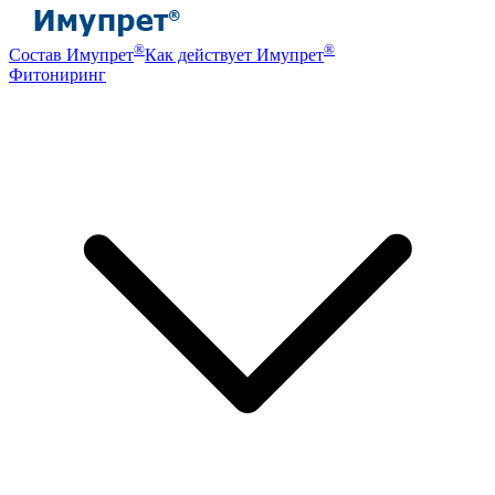
®
®
Состав Имупрет
Как действует Имупрет
Фитониринг