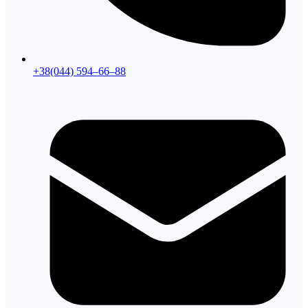
+38(044) 594–66–88