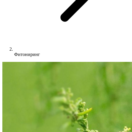
Фитониринг