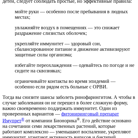
детей, следует соблюдать простые, но эффективные правила:
мойте руки — особенно после пребывания в людных
местах;
увлажняйте воздух в помещениях — это снижает
раздражение слизистых оболочек;
укрепляйте иммунитет — здоровый сон,
сбалансированное питание и движение активизируют
защитные силы организма;
избегайте переохлаждения — одевайтесь по погоде и не
сидите на сквозняках;
ограничивайте контакты во время эпидемий —
особенно если рядом есть больные с ОРВИ.
Тогда вы снизите шансы заболеть ринофарингитом. А чтобы в
случае заболевания он не перешел в более сложную форму,
важно своевременно поддержать иммунитет. Один из
проверенных вариантов —
фитониринговый препарат
®
®
Имупрет
от компании Бионорика
. Его действие основано
на сочетании семи лекарственных растений, которые
работают комплексно — уменьшают воспаление, укрепляют
иммунитет, угнетают активность вирусов и бактерий.