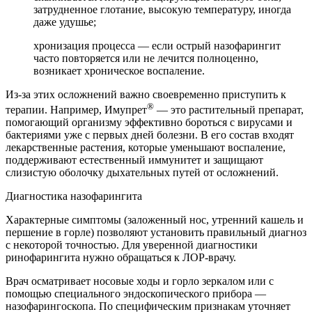
затрудненное глотание, высокую температуру, иногда
даже удушье;
хронизация процесса — если острый назофарингит
часто повторяется или не лечится полноценно,
возникает хроническое воспаление.
Из-за этих осложнений важно своевременно приступить к
®
терапии. Например, Имупрет
— это растительный препарат,
помогающий организму эффективно бороться с вирусами и
бактериями уже с первых дней болезни. В его состав входят
лекарственные растения, которые уменьшают воспаление,
поддерживают естественный иммунитет и защищают
слизистую оболочку дыхательных путей от осложнений.
Диагностика назофарингита
Характерные симптомы (заложенный нос, утренний кашель и
першение в горле) позволяют установить правильный диагноз
с некоторой точностью. Для уверенной диагностики
ринофарингита нужно обращаться к ЛОР-врачу.
Врач осматривает носовые ходы и горло зеркалом или с
помощью специального эндоскопического прибора —
назофарингоскопа. По специфическим признакам уточняет