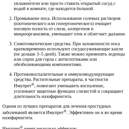
увлажнители или просто ставить открытый сосуд с
водой в комнате, где находится больной.
Промывание носа. Использование солевых растворов
(изотонического или гипертонического) очищает
носовую полость от слизи, аллергенов и
микроорганизмов, уменьшает отек и облегчает дыхание.
Симптоматические средства. При заложенности носа
кратковременно используют сосудосуживающие капли
(не дольше 3–5 дней). Также можно применять леденцы
или спреи для горла с антисептиками или
обезболивающими компонентами.
Противовоспалительные и иммуномодулирующие
средства. Растительные препараты, в частности
®
Имупрет
, помогают уменьшить воспаление,
усиливают защитные функции слизистой и сокращают
длительность назофарингита.
Одним из лучших препаратов для лечения простудных
®
заболеваний является Имупрет
. Эффективен он и во время
назофарингита.
®
Имупрет
имеет несколько эффектов: