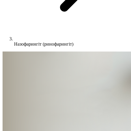
Назофарингіт (ринофарингіт)