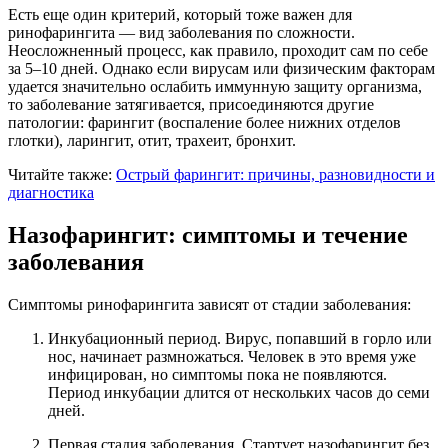
Есть еще один критерий, который тоже важен для
ринофарингита — вид заболевания по сложности.
Неосложненный процесс, как правило, проходит сам по себе
за 5–10 дней. Однако если вирусам или физическим факторам
удается значительно ослабить иммунную защиту организма,
то заболевание затягивается, присоединяются другие
патологии: фарингит (воспаление более нижних отделов
глотки), ларингит, отит, трахеит, бронхит.
Читайте также:
Острый фарингит: причины, разновидности и
диагностика
Назофарингит: симптомы и течение
заболевания
Симптомы ринофарингита зависят от стадии заболевания:
Инкубационный период. Вирус, попавший в горло или
нос, начинает размножаться. Человек в это время уже
инфицирован, но симптомы пока не появляются.
Период инкубации длится от нескольких часов до семи
дней.
Первая стадия заболевания. Стартует назофарингит без