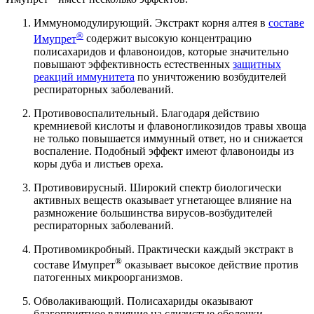
Иммуномодулирующий. Экстракт корня алтея в
составе
®
Имупрет
содержит высокую концентрацию
полисахаридов и флавоноидов, которые значительно
повышают эффективность естественных
защитных
реакций иммунитета
по уничтожению возбудителей
респираторных заболеваний.
Противовоспалительный. Благодаря действию
кремниевой кислоты и флавоногликозидов травы хвоща
не только повышается иммунный ответ, но и снижается
воспаление. Подобный эффект имеют флавоноиды из
коры дуба и листьев ореха.
Противовирусный. Широкий спектр биологически
активных веществ оказывает угнетающее влияние на
размножение большинства вирусов-возбудителей
респираторных заболеваний.
Противомикробный. Практически каждый экстракт в
®
составе Имупрет
оказывает высокое действие против
патогенных микроорганизмов.
Обволакивающий. Полисахариды оказывают
благоприятное влияние на слизистые оболочки