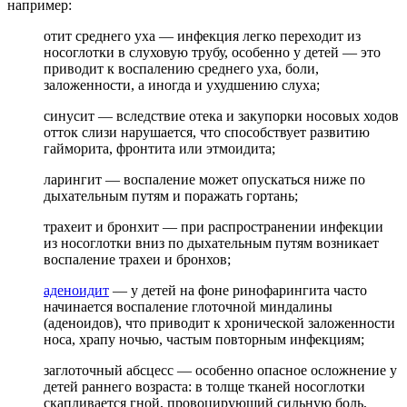
например:
отит среднего уха — инфекция легко переходит из
носоглотки в слуховую трубу, особенно у детей — это
приводит к воспалению среднего уха, боли,
заложенности, а иногда и ухудшению слуха;
синусит — вследствие отека и закупорки носовых ходов
отток слизи нарушается, что способствует развитию
гайморита, фронтита или этмоидита;
ларингит — воспаление может опускаться ниже по
дыхательным путям и поражать гортань;
трахеит и бронхит — при распространении инфекции
из носоглотки вниз по дыхательным путям возникает
воспаление трахеи и бронхов;
аденоидит
— у детей на фоне ринофарингита часто
начинается воспаление глоточной миндалины
(аденоидов), что приводит к хронической заложенности
носа, храпу ночью, частым повторным инфекциям;
заглоточный абсцесс — особенно опасное осложнение у
детей раннего возраста: в толще тканей носоглотки
скапливается гной, провоцирующий сильную боль,