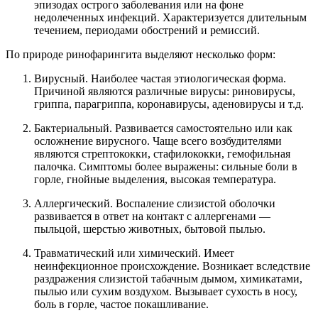
эпизодах острого заболевания или на фоне
недолеченных инфекций. Характеризуется длительным
течением, периодами обострений и ремиссий.
По природе ринофарингита выделяют несколько форм:
Вирусный. Наиболее частая этиологическая форма.
Причиной являются различные вирусы: риновирусы,
гриппа, парагриппа, коронавирусы, аденовирусы и т.д.
Бактериальный. Развивается самостоятельно или как
осложнение вирусного. Чаще всего возбудителями
являются стрептококки, стафилококки, гемофильная
палочка. Симптомы более выражены: сильные боли в
горле, гнойные выделения, высокая температура.
Аллергический. Воспаление слизистой оболочки
развивается в ответ на контакт с аллергенами —
пыльцой, шерстью животных, бытовой пылью.
Травматический или химический. Имеет
неинфекционное происхождение. Возникает вследствие
раздражения слизистой табачным дымом, химикатами,
пылью или сухим воздухом. Вызывает сухость в носу,
боль в горле, частое покашливание.