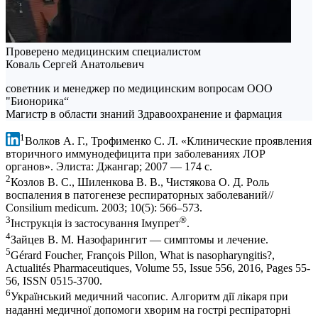
Проверено медицинским специалистом
Коваль Сергей Анатольевич
советник и менеджер по медицинским вопросам ООО
"Бионорика“
Магистр в области знаний Здравоохранение и фармация
1
Волков А. Г., Трофименко С. Л. «Клинические проявления
вторичного иммунодефицита при заболеваниях ЛОР
органов». Элиста: Джангар; 2007 — 174 с.
2
Козлов В. С., Шиленкова В. В., Чистякова О. Д. Роль
воспаления в патогенезе респираторных заболеваний//
Consilium medicum. 2003; 10(5): 566–573.
3
®
Інструкція із застосування Імупрет
.
4
Зайцев В. М. Назофарингит — симптомы и лечение.
5
Gérard Foucher, François Pillon, What is nasopharyngitis?,
Actualités Pharmaceutiques, Volume 55, Issue 556, 2016, Pages 55-
56, ISSN 0515-3700.
6
Український медичний часопис. Алгоритм дії лікаря при
наданні медичної допомоги хворим на гострі респіраторні