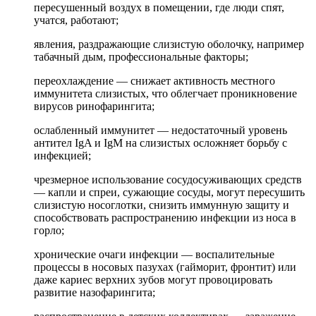
пересушенный воздух в помещении, где люди спят,
учатся, работают;
явления, раздражающие слизистую оболочку, например
табачный дым, профессиональные факторы;
переохлаждение — снижает активность местного
иммунитета слизистых, что облегчает проникновение
вирусов ринофарингита;
ослабленный иммунитет — недостаточный уровень
антител IgA и IgM на слизистых осложняет борьбу с
инфекцией;
чрезмерное использование сосудосуживающих средств
— капли и спреи, сужающие сосуды, могут пересушить
слизистую носоглотки, снизить иммунную защиту и
способствовать распространению инфекции из носа в
горло;
хронические очаги инфекции — воспалительные
процессы в носовых пазухах (гайморит, фронтит) или
даже кариес верхних зубов могут провоцировать
развитие назофарингита;