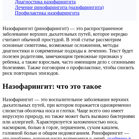
Диагностика назофарингита
Лечение ринофарингита (назофарингита)
Профилактика назофарингита
Назофарингит (ринофарингит) — это распространенное
заболевание верхних дыхательных путей, которое нередко
считают обычной простудой. В этой статье рассмотрим
основные симптомы, возможные осложнения, методы
диагностики и современные подходы к лечению. Текст будет
полезен родителям, замечающим тревожные признаки у
ребенка, а также взрослым, часто имеющим дело с сезонными
болезнями. Также поговорим о профилактике, чтобы снизить
риск повторных эпизодов.
Назофарингит: что это такое
Назофарингит — это воспалительное заболевание верхних
дыхательных путей, при котором поражается одновременно
слизистая оболочка носа и глотки. Чаще всего оно имеет
вирусную природу, но также может быть вызвано бактериями
или аллергией. Характеризуется заложенностью носа,
насморком, болью в горле, першением, сухим кашлем,
головной болью и общим недомоганием. Ринофарингит —
это проблема, которая часто встречается у детей,
особенно в