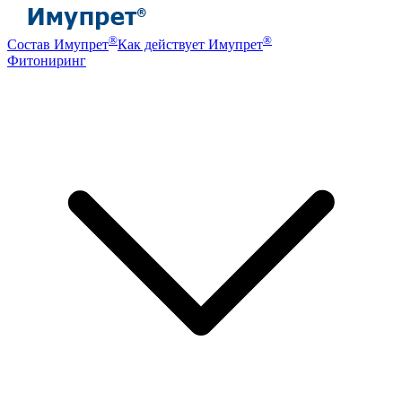
®
®
Состав Имупрет
Как действует Имупрет
Фитониринг