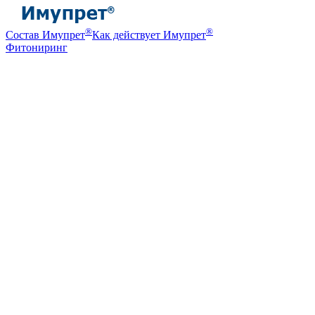
®
®
Состав Имупрет
Как действует Имупрет
Фитониринг