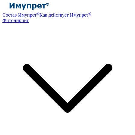
®
®
Состав Имупрет
Как действует Имупрет
Фитониринг