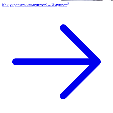
®
Как укрепить иммунитет? – Имупрет