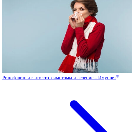
®
Ринофарингит: что это, симптомы и лечение – Имупрет