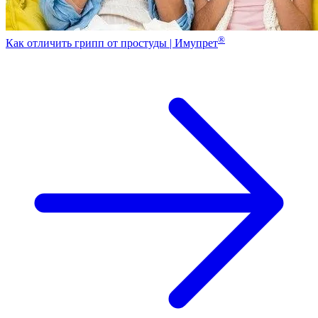
®
Как отличить грипп от простуды | Имупрет