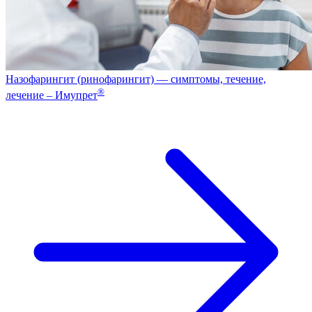
Назофарингит (ринофарингит) — симптомы, течение,
®
лечение – Имупрет