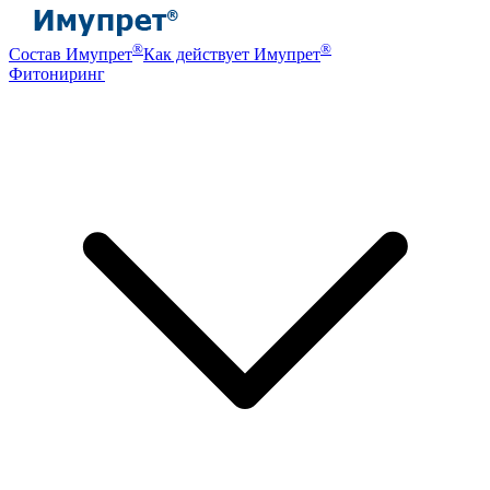
®
®
Состав Имупрет
Как действует Имупрет
Фитониринг