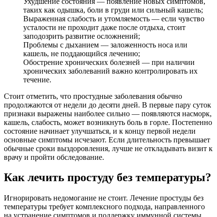
Ухудшение состояния — появление новых симптомов,
таких как одышка, боли в груди или сильный кашель;
Выраженная слабость и утомляемость — если чувство
усталости не проходит даже после отдыха, стоит
заподозрить развитие осложнений;
Проблемы с дыханием — заложенность носа или
кашель, не поддающийся лечению;
Обострение хронических болезней — при наличии
хронических заболеваний важно контролировать их
течение.
Стоит отметить, что простудные заболевания обычно
продолжаются от недели до десяти дней. В первые пару суток
признаки выражены наиболее сильно — появляются насморк,
кашель, слабость, может возникнуть боль в горле. Постепенно
состояние начинает улучшаться, и к концу первой недели
основные симптомы исчезают. Если длительность превышает
обычные сроки выздоровления, лучше не откладывать визит к
врачу и пройти обследование.
Как лечить простуду без температуры?
Игнорировать недомогание не стоит. Лечение простуды без
температуры требует комплексного подхода, направленного
на устранение симптомов и поддержку иммунной системы.