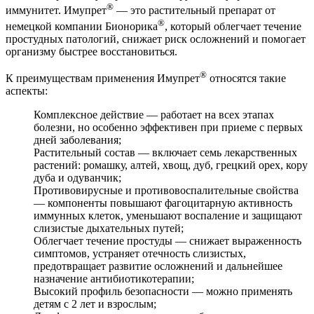
®
иммунитет. Имупрет
— это растительный препарат от
®
немецкой компании Бионорика
, который облегчает течение
простудных патологий, снижает риск осложнений и помогает
организму быстрее восстановиться.
®
К преимуществам применения Имупрет
относятся такие
аспекты:
Комплексное действие — работает на всех этапах
болезни, но особенно эффективен при приеме с первых
дней заболевания;
Растительный состав — включает семь лекарственных
растений: ромашку, алтей, хвощ, дуб, грецкий орех, кору
дуба и одуванчик;
Противовирусные и противовоспалительные свойства
— компоненты повышают фагоцитарную активность
иммунных клеток, уменьшают воспаление и защищают
слизистые дыхательных путей;
Облегчает течение простуды — снижает выраженность
симптомов, устраняет отечность слизистых,
предотвращает развитие осложнений и дальнейшее
назначение антибиотикотерапии;
Высокий профиль безопасности — можно применять
детям с 2 лет и взрослым;