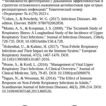
“Возможности фитотерапии с доказанной эффективностью в
стратегии отложенного назначения антибиотиков при острых
респираторных инфекциях” Тематический номер
«Педиатрия» № 4 (70) 2023 г.
5
Cohen, J., & Powderly, W. G. (2017). Infectious Diseases. 4th
edition. Elsevier. ISBN: 9780702062858.
6
Monto, A. S., & Koopman, J. S. (2009). "The Tecumseh Study of
Respiratory Illness: A Longitudinal Study of the Incidence of Upper
Respiratory Tract Infections." Journal of Infectious Diseases, 158(4),
728-735. DOI: 10.1093/infdis/158.4.728.
7
Hohenthal, U., & Kalimo, H. (2017). "Non-Febrile Respiratory
Infections and Their Impact on the Immune System." European
Respiratory Journal, 47(5), 1467-1476. DOI:
10.1183/13993003.01487-2016.
8
Horne, S., & Kroll, L. (2016). "Management of Viral Upper
Respiratory Tract Infections: A Clinical Overview." Journal of
Clinical Medicine, 5(9), 79-85. DOI: 10.3390/jcm5090079.
9
Sigurs, N., & Wessman, M. (2014). "The Effect of Immune
Response on Non-Febrile Respiratory Infections in Adults."
Scandinavian Journal of Infectious Diseases, 46(3), 208-214. DOI:
10.3109/00365548.2013.869526.