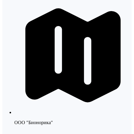
ООО "Бионорика"