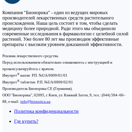
Компания "Бионорика" - один из ведущих мировых
производителей лекарственных средств растительного
происхождения. Наша цель состоит в том, чтобы сделать
медицину более природной. Ради этого мы объединили
современные исследования в фармакологии с целебной силой
растений. Уже более 80 лет мы производим эффективные
препараты с высоким уровнем доказанной эффективности.
Реклама лекарственного средства.
Перед использованием обязательно ознакомьтесь с инструкцией и
проконсультируйтесь с врачом.
®
Имупрет
капли: Р.П. №UA/6909/01/01
®
Имупрет
таблетки: P.П. №UA/6909/02/01
Производитель Бионорика СЕ (Германия).
ООО "Бионорика", 02095, г. Киев, ул. Княжий Затон, 9, тел.: (044) 594–66–
88, e-mail:
info@bionorica.ua
.
Политика конфиденциальности
Где купить?