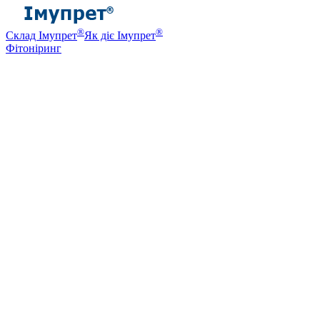
®
®
Склад Імупрет
Як діє Імупрет
Фітоніринг