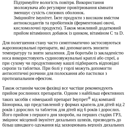
Підтримуйте вологість повітря. Використання
зволожувача або регулярне провітрювання кімнати
зменшує сухість слизових оболонок.
Зміцнюйте імунітет. Їжте продукти з високим вмістом
антиоксидантів та пробіотиків (ферментовані овочі,
кисломолочні продукти). Також можливий додатковий
прийом вітамінних добавок із цинком, вітаміном С та D.
Для полегшення стану часто симптоматично застосовуються
жарознижувальні препарати, які допомагають знизити
температуру та зняти запалення. Для боротьби із закладеністю
носа використовують судинозвужувальні краплі або спреї, а
при сухому чи продуктивному кашлі підбирають відповідні
сиропи та таблетки. При болі у горлі можуть допомогти
антисептичні розчини для полоскання або пастилки з
протизапальним ефектом.
Також останнім часом фахівці все частіше рекомендують
прийом рослинних препаратів. Одним з найбільш ефективних
®
таких засобів є німецький препарат Імупрет
від компанії
Біонорика, що представлений у формах крапель для дітей від 2
років і дорослих та таблеток для дітей від 6 років і дорослих.
Його прийом з першого дня хвороби, на перших стадіях ГРЗ,
зміцнює місцевий імунітет дихальних шляхів, призводить до
більш швидкого одужання від захворювань верхніх дихальних