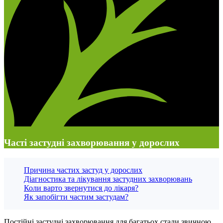
Часті застудні захворювання у дорослих
Причина частих застуд у дорослих
Діагностика та лікування застудних захворювань
Коли варто звернутися до лікаря?
Як запобігти частим застудам?
Постійні застудні захворювання для багатьох стали звичною