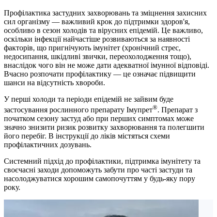
Профілактика застудних захворювань та зміцнення захисних
сил організму — важливий крок до підтримки здоров'я,
особливо в сезон холодів та вірусних епідемій. Це важливо,
оскільки інфекції найчастіше розвиваються за наявності
факторів, що пригнічують імунітет (хронічний стрес,
недосипання, шкідливі звички, переохолодження тощо),
внаслідок чого він не може дати адекватної імунної відповіді.
Вчасно розпочати профілактику — це означає підвищити
шанси на відсутність хвороби.
У перші холоди та періоди епідемій не зайвим буде
®
застосування рослинного препарату Імупрет
. Препарат з
початком сезону застуд або при перших симптомах може
значно знизити ризик розвитку захворювання та полегшити
його перебіг. В інструкції до ліків містяться схеми
профілактичних дозувань.
Системний підхід до профілактики, підтримка імунітету та
своєчасні заходи допоможуть забути про часті застуди та
насолоджуватися хорошим самопочуттям у будь-яку пору
року.