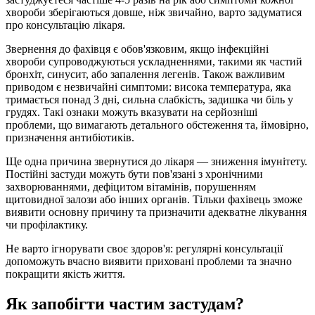
хвороби зберігаються довше, ніж звичайно, варто задуматися
про консультацію лікаря.
Звернення до фахівця є обов'язковим, якщо інфекційні
хвороби супроводжуються ускладненнями, такими як частий
бронхіт, синусит, або запалення легенів. Також важливим
приводом є незвичайні симптоми: висока температура, яка
тримається понад 3 дні, сильна слабкість, задишка чи біль у
грудях. Такі ознаки можуть вказувати на серйозніші
проблеми, що вимагають детального обстеження та, ймовірно,
призначення антибіотиків.
Ще одна причина звернутися до лікаря — зниження імунітету.
Постійні застуди можуть бути пов'язані з хронічними
захворюваннями, дефіцитом вітамінів, порушенням
щитовидної залози або інших органів. Тільки фахівець зможе
виявити основну причину та призначити адекватне лікування
чи профілактику.
Не варто ігнорувати своє здоров'я: регулярні консультації
допоможуть вчасно виявити приховані проблеми та значно
покращити якість життя.
Як запобігти частим застудам?