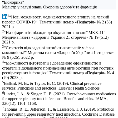
“Біонорика“
Магістр у галузі знань Охорона здоров'я та фармація
1
“Нові можливості медикаментозного впливу на легкий
перебіг COVID-19”, Тематичний номер «Педіатрія» № 2 (58)
2021 р
2
“Назофарингіт: підходи до лікування з позиції МКХ‑11”
Медична газета «Здоров’я України 21 сторіччя» № 19 (512),
2021 р.
3
“Стратегія відкладеної антибіотикотерапії: міф чи
можливість?” Медична газета «Здоров’я України 21 сторіччя»
№ 9 (526), 2022 р.
4
“Можливості фітотерапії з доведеною ефективністю в
стратегії відкладеного призначення антибіотиків при гострих
респіраторних інфекціях” Тематичний номер «Педіатрія» № 4
(70) 2023 р.
5
Ballard, M. B., & Taylor, B. C. (2019). Clinical preventive
services: Principles and practices. Elsevier Health Sciences.
6
Linder, J. A., & Singer, D. E. (2021). Over-the-counter medications
for upper respiratory tract infections: Benefits and risks. JAMA,
326(12), 1161–1168.
7
Thomas, R. E., Jefferson, T., & Lasserson, T. J. (2019). Probiotics
for preventing upper respiratory tract infections. Cochrane Database