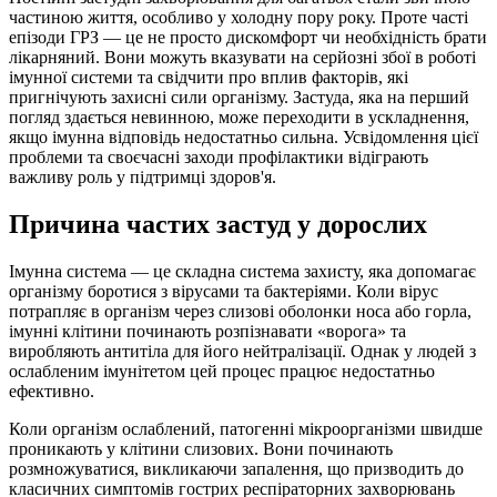
частиною життя, особливо у холодну пору року. Проте часті
епізоди ГРЗ — це не просто дискомфорт чи необхідність брати
лікарняний. Вони можуть вказувати на серйозні збої в роботі
імунної системи та свідчити про вплив факторів, які
пригнічують захисні сили організму. Застуда, яка на перший
погляд здається невинною, може переходити в ускладнення,
якщо імунна відповідь недостатньо сильна. Усвідомлення цієї
проблеми та своєчасні заходи профілактики відіграють
важливу роль у підтримці здоров'я.
Причина частих застуд у дорослих
Імунна система — це складна система захисту, яка допомагає
організму боротися з вірусами та бактеріями. Коли вірус
потрапляє в організм через слизові оболонки носа або горла,
імунні клітини починають розпізнавати «ворога» та
виробляють антитіла для його нейтралізації. Однак у людей з
ослабленим імунітетом цей процес працює недостатньо
ефективно.
Коли організм ослаблений, патогенні мікроорганізми швидше
проникають у клітини слизових. Вони починають
розмножуватися, викликаючи запалення, що призводить до
класичних симптомів гострих респіраторних захворювань