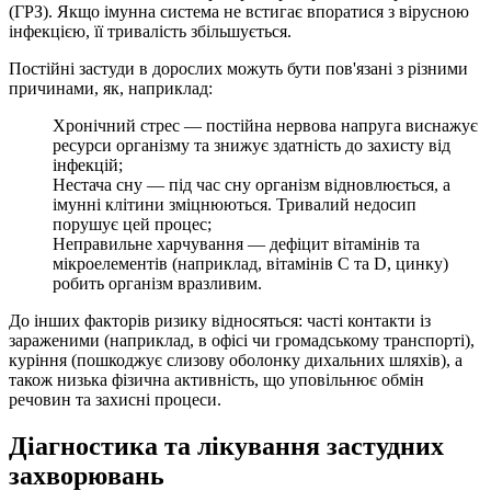
(ГРЗ). Якщо імунна система не встигає впоратися з вірусною
інфекцією, її тривалість збільшується.
Постійні застуди в дорослих можуть бути пов'язані з різними
причинами, як, наприклад:
Хронічний стрес — постійна нервова напруга виснажує
ресурси організму та знижує здатність до захисту від
інфекцій;
Нестача сну — під час сну організм відновлюється, а
імунні клітини зміцнюються. Тривалий недосип
порушує цей процес;
Неправильне харчування — дефіцит вітамінів та
мікроелементів (наприклад, вітамінів C та D, цинку)
робить організм вразливим.
До інших факторів ризику відносяться: часті контакти із
зараженими (наприклад, в офісі чи громадському транспорті),
куріння (пошкоджує слизову оболонку дихальних шляхів), а
також низька фізична активність, що уповільнює обмін
речовин та захисні процеси.
Діагностика та лікування застудних
захворювань