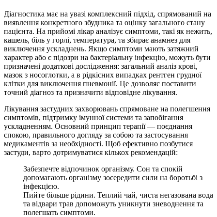
Діагностика має на увазі комплексний підхід, спрямований на
виявлення конкретного збудника та оцінку загального стану
пацієнта. На прийомі лікар аналізує симптоми, такі як нежить,
кашель, біль у горлі, температура, та збирає анамнез для
виключення ускладнень. Якщо симптоми мають затяжний
характер або є підозри на бактеріальну інфекцію, можуть бути
призначені додаткові дослідження: загальний аналіз крові,
мазок з носоглотки, а в рідкісних випадках рентген грудної
клітки для виключення пневмонії. Це дозволяє поставити
точний діагноз та призначити відповідне лікування.
Лікування застудних захворювань спрямоване на полегшення
симптомів, підтримку імунної системи та запобігання
ускладненням. Основний принцип терапії — поєднання
спокою, правильного догляду за собою та застосування
медикаментів за необхідності. Щоб ефективно позбутися
застуди, варто дотримуватися кількох рекомендацій:
Забезпечте відпочинок організму. Сон та спокій
допомагають організму зосередити сили на боротьбі з
інфекцією.
Пийте більше рідини. Теплий чай, чиста негазована вода
та відвари трав допоможуть уникнути зневоднення та
полегшать симптоми.