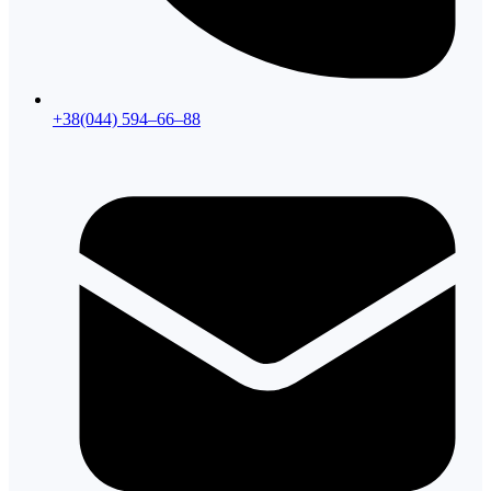
+38(044) 594–66–88