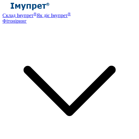
®
®
Склад Імупрет
Як діє Імупрет
Фітоніринг