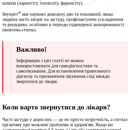
шляхів (ларингіту, тонзиліту, фарингіту).
®
Імупрет
має науково доведену дію та показаний, якщо
людина часто хворіє на застуду, профілактуючи ускладнення
та рецидиви, особливо в періоди підвищеної захворюваності
(жовтень-січень).
Важливо!
Інформацію з цієї статті не можна
використовувати для самодіагностики та
самолікування. Для встановлення правильного
діагнозу та призначення лікування слід завжди
звертатися до лікаря.
Коли варто звернутися до лікаря?
Часті застуди у дорослих — це не просто незручність, а сигнал
організму про можливі проблеми зі здоров'ям. Якщо ви
застуджуєтеся частіше 4-5 разів на рік або симптоми кожної