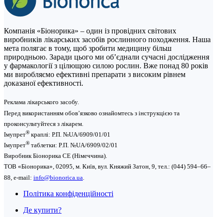
Компанія «Біонорика» ‒ один із провідних світових
виробників лікарських засобів рослинного походження. Наша
мета полягає в тому, щоб зробити медицину більш
природньою. Заради цього ми об’єднали сучасні дослідження
у фармакології з цілющою силою рослин. Вже понад 80 років
ми виробляємо ефективні препарати з високим рівнем
доказаної ефективності.
Реклама лікарського засобу.
Перед використанням обов’язково ознайомтесь з інструкцією та
проконсультуйтеся з лікарем.
®
Імупрет
краплі: Р.П. №UA/6909/01/01
®
Імупрет
таблетки: P.П. №UA/6909/02/01
Виробник Біонорика СЕ (Німеччина).
ТОВ «Біонорика», 02095, м. Київ, вул. Княжий Затон, 9, тел.: (044) 594–66–
88, e-mail:
info@bionorica.ua
.
Політика конфіденційності
Де купити?