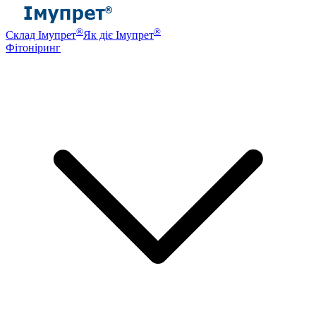
®
®
Склад Імупрет
Як діє Імупрет
Фітоніринг