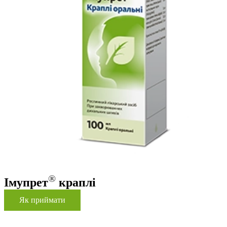
®
Імупрет
краплі
Як приймати