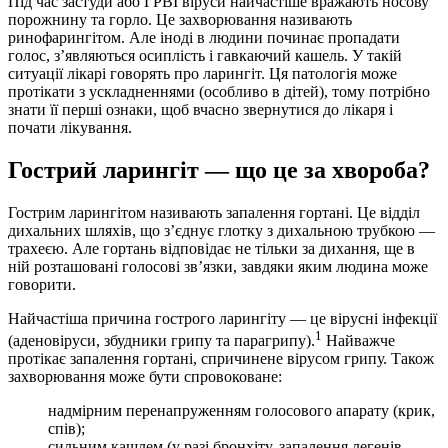
Під час застуди або ГРВІ віруси найчастіше вражають носову
порожнину та горло. Це захворювання називають
ринофарингітом. Але іноді в людини починає пропадати
голос, з’являються осиплість і гавкаючий кашель. У такій
ситуації лікарі говорять про ларингіт. Ця патологія може
протікати з ускладненнями (особливо в дітей), тому потрібно
знати її перші ознаки, щоб вчасно звернутися до лікаря і
почати лікування.
Гострий ларингіт — що це за хвороба?
Гострим ларингітом називають запалення гортані. Це відділ
дихальних шляхів, що з’єднує глотку з дихальною трубкою —
трахеєю. Але гортань відповідає не тільки за дихання, ще в
ній розташовані голосові зв’язки, завдяки яким людина може
говорити.
Найчастіша причина гострого ларингіту — це вірусні інфекції
1
(аденовіруси, збудники грипу та парагрипу).
Найважче
протікає запалення гортані, спричинене вірусом грипу. Також
захворювання може бути спровоковане:
надмірним перенапруженням голосового апарату (крик,
спів);
сильним кашлем (у разі бронхіту, запалення легенів,