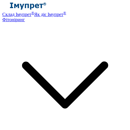
®
®
Склад Імупрет
Як діє Імупрет
Фітоніринг