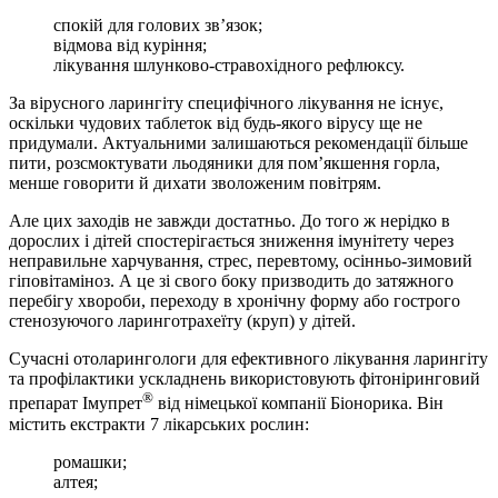
спокій для голових зв’язок;
відмова від куріння;
лікування шлунково-стравохідного рефлюксу.
За вірусного ларингіту специфічного лікування не існує,
оскільки чудових таблеток від будь-якого вірусу ще не
придумали. Актуальними залишаються рекомендації більше
пити, розсмоктувати льодяники для пом’якшення горла,
менше говорити й дихати зволоженим повітрям.
Але цих заходів не завжди достатньо. До того ж нерідко в
дорослих і дітей спостерігається зниження імунітету через
неправильне харчування, стрес, перевтому, осінньо-зимовий
гіповітаміноз. А це зі свого боку призводить до затяжного
перебігу хвороби, переходу в хронічну форму або гострого
стенозуючого ларинготрахеїту (круп) у дітей.
Сучасні отоларингологи для ефективного лікування ларингіту
та профілактики ускладнень використовують фітоніринговий
®
препарат Імупрет
від німецької компанії Біонорика. Він
містить екстракти 7 лікарських рослин:
ромашки;
алтея;