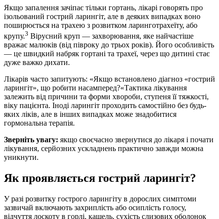
Якщо запалення зачіпає тільки гортань, лікарі говорять про
ізольований гострий ларингіт, але в деяких випадках воно
поширюється на трахею з розвитком ларинготрахеїту, або
3
крупу.
Вірусний круп — захворювання, яке найчастіше
вражає малюків (від півроку до трьох років). Його особливість
— це швидкий набряк гортані та трахеї, через що дитині стає
дуже важко дихати.
Лікарів часто запитують: «Якщо встановлено діагноз «гострий
ларингіт», що робити насамперед?«Тактика лікування
залежить від причини та форми хвороби, ступеня її тяжкості,
віку пацієнта. Іноді ларингіт проходить самостійно без будь-
яких ліків, але в інших випадках може знадобитися
гормональна терапія.
Зверніть увагу:
якщо своєчасно звернутися до лікаря і почати
лікування, серйозних ускладнень практично завжди можна
уникнути.
Як проявляється гострий ларингіт?
У разі розвитку гострого ларингіту в дорослих симптоми
зазвичай включають захриплість або осиплість голосу,
відчуття лоскоту в горлі, кашель, сухість слизових оболонок