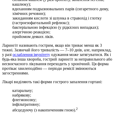
кашлюку);
вдиханням подразнювальних парів (сигаретного диму,
хімічних речовин);
закиданням кислоти зі шлунка в стравохід і глотку
(гастроезофагеальний рефлюкс);
бактеріальною інфекцією (у рідкісних випадках);
алергічною реакцією;
прийомом деяких ліків.
Ларингіт називають гострим, якщо він триває менш як 3
тижні. Зазвичай його тривалість — 7–10 днів, але, наприклад,
у разі
ослаблення імунітету
одужання може затягуватися. Як і
будь-яка інша хвороба, гострий ларингіт за неправильного або
несвоєчасного лікування переходить у хронічний. Ця форма
протікає хвилеподібно — періоди ремісії змінюються
загостреннями.
Лікарі виділяють такі форми гострого запалення гортані:
катаральну;
набрякову;
флегмонозну;
інфільтративну;
2
абсцедуючу (з накопиченням гною).