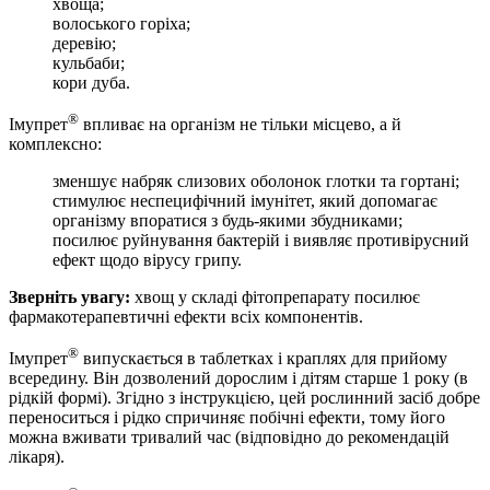
хвоща;
волоського горіха;
деревію;
кульбаби;
кори дуба.
®
Імупрет
впливає на організм не тільки місцево, а й
комплексно:
зменшує набряк слизових оболонок глотки та гортані;
стимулює неспецифічний імунітет, який допомагає
організму впоратися з будь-якими збудниками;
посилює руйнування бактерій і виявляє противірусний
ефект щодо вірусу грипу.
Зверніть увагу:
хвощ у складі фітопрепарату посилює
фармакотерапевтичні ефекти всіх компонентів.
®
Імупрет
випускається в таблетках і краплях для прийому
всередину. Він дозволений дорослим і дітям старше 1 року (в
рідкій формі). Згідно з інструкцією, цей рослинний засіб добре
переноситься і рідко спричиняє побічні ефекти, тому його
можна вживати тривалий час (відповідно до рекомендацій
лікаря).