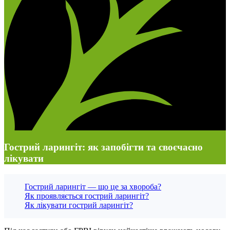
Гострий ларингіт: як запобігти та своєчасно
лікувати
Гострий ларингіт — що це за хвороба?
Як проявляється гострий ларингіт?
Як лікувати гострий ларингіт?