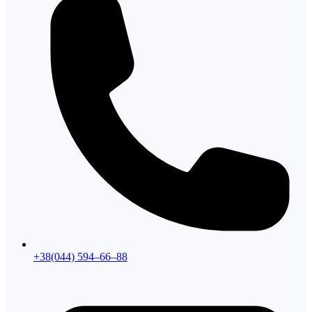
+38(044) 594–66–88