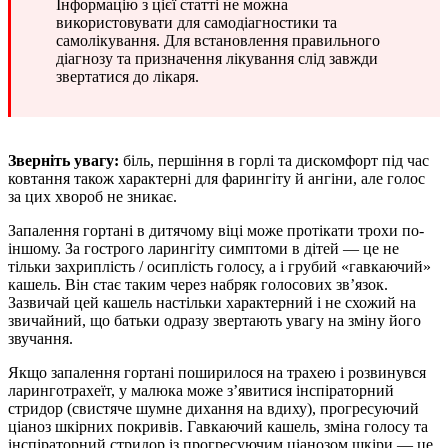
Інформацію з цієї статті не можна
використовувати для самодіагностики та
самолікування. Для встановлення правильного
діагнозу та призначення лікування слід завжди
звертатися до лікаря.
Зверніть увагу:
біль, першіння в горлі та дискомфорт під час
ковтання також характерні для фарингіту й ангіни, але голос
за цих хвороб не зникає.
Запалення гортані в дитячому віці може протікати трохи по-
іншому. За гострого ларингіту симптоми в дітей — це не
тільки захриплість / осиплість голосу, а і грубий «гавкаючий»
кашель. Він стає таким через набряк голосових зв’язок.
Зазвичай цей кашель настільки характерний і не схожий на
звичайний, що батьки одразу звертають увагу на зміну його
звучання.
Якщо запалення гортані поширилося на трахею і розвинувся
ларинготрахеїт, у малюка може з’явитися інспіраторний
стридор (свистяче шумне дихання на вдиху), прогресуючий
ціаноз шкірних покривів. Гавкаючий кашель, зміна голосу та
інспіраторний стридор із прогресуючим ціанозом шкіри — це