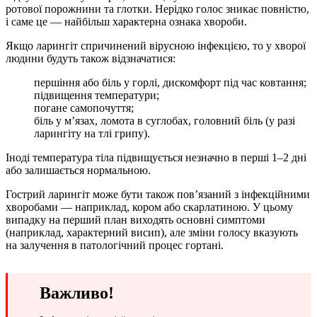
ротової порожнини та глотки. Нерідко голос зникає повністю,
і саме це — найбільш характерна ознака хвороби.
Якщо ларингіт спричинений вірусною інфекцією, то у хворої
людини будуть також відзначатися:
першіння або біль у горлі, дискомфорт під час ковтання;
підвищення температури;
погане самопочуття;
біль у м’язах, ломота в суглобах, головний біль (у разі
ларингіту на тлі грипу).
Іноді температура тіла підвищується незначно в перші 1–2 дні
або залишається нормальною.
Гострий ларингіт може бути також пов’язаний з інфекційними
хворобами — наприклад, кором або скарлатиною. У цьому
випадку на перший план виходять основні симптоми
(наприклад, характерний висип), але зміни голосу вказують
на залучення в патологічний процес гортані.
Важливо!