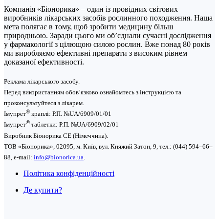
Компанія «Біонорика» ‒ один із провідних світових
виробників лікарських засобів рослинного походження. Наша
мета полягає в тому, щоб зробити медицину більш
природньою. Заради цього ми об’єднали сучасні дослідження
у фармакології з цілющою силою рослин. Вже понад 80 років
ми виробляємо ефективні препарати з високим рівнем
доказаної ефективності.
Реклама лікарського засобу.
Перед використанням обов’язково ознайомтесь з інструкцією та
проконсультуйтеся з лікарем.
®
Імупрет
краплі: Р.П. №UA/6909/01/01
®
Імупрет
таблетки: P.П. №UA/6909/02/01
Виробник Біонорика СЕ (Німеччина).
ТОВ «Біонорика», 02095, м. Київ, вул. Княжий Затон, 9, тел.: (044) 594–66–
88, e-mail:
info@bionorica.ua
.
Політика конфіденційності
Де купити?