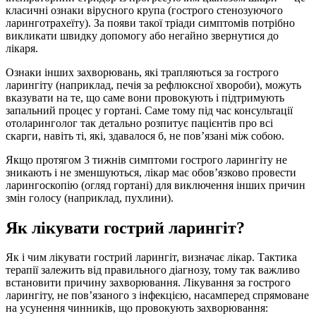
класичні ознаки вірусного крупа (гострого стенозуючого
ларинготрахеїту). За появи такої тріади симптомів потрібно
викликати швидку допомогу або негайно звернутися до
лікаря.
Ознаки інших захворювань, які трапляються за гострого
ларингіту (наприклад, печія за рефлюксної хвороби), можуть
вказувати на те, що саме вони провокують і підтримують
запальний процес у гортані. Саме тому під час консультації
отоларинголог так детально розпитує пацієнтів про всі
скарги, навіть ті, які, здавалося б, не пов’язані між собою.
Якщо протягом 3 тижнів симптоми гострого ларингіту не
зникають і не зменшуються, лікар має обов’язково провести
ларингоскопію (огляд гортані) для виключення інших причин
змін голосу (наприклад, пухлини).
Як лікувати гострий ларингіт?
Як і чим лікувати гострий ларингіт, визначає лікар. Тактика
терапії залежить від правильного діагнозу, тому так важливо
встановити причину захворювання. Лікування за гострого
ларингіту, не пов’язаного з інфекцією, насамперед спрямоване
на усунення чинників, що провокують захворювання: