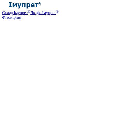
®
®
Склад Імупрет
Як діє Імупрет
Фітоніринг